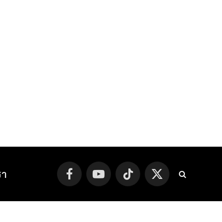
รา
Facebook
YouTube
TikTok
X
(Twitter)