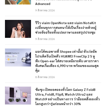
Advanced
9 สิงหาคม 2026
รีวิว viaim OpenNote และ viaim NoteKit
เปลี่ยนทุกการสนทนาให้เป็นเรื่องง่ายด้วยผู้
ช่วยอัจฉริยะทั้งแปลภาษาและสรุปประชุม
9 สิงหาคม 2026
แจกโค้ดเฉพาะที่ Shopee เท่านั้น! หัวเว่ยจัด
โปรเด็ดรับเปิดตัว HUAWEI FreeClip 2 S หู
ฟัง Open-ear ใส่สบายเหนือระดับ เคาะราคา
พิเศษเริ่มเพียง 6,990 บาท พร้อมของแถมสุด
คุ้ม
8 สิงหาคม 2026
ซัมซุง เปิดยอดจองทั่วโลก Galaxy Z Fold8
Ultra, Fold8, Flip8, Watch Ultra2 และ
Watch9 อย่างเป็นทางการ ว่ามียอดสั่งจองทั่ว
โลกสูงกว่ารุ่นก่อนหน้ากว่า 30%