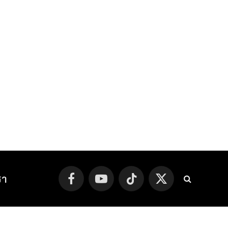
รา
Facebook
YouTube
TikTok
X
(Twitter)