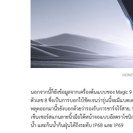
HONOR
นอกจากนี้ก็ยังข้อมูลจากเครื่องต้นแบบของ Magic 9 
ตัวเลข 8 ซึ่งเป็นการบอกใบ้ชัดเจนว่ารุ่นนี้จะมีแบต
หลุดออกมานี้รยังบอกด้วยว่ารองรับการชาร์จไร้ส
เซ็นเซอร์สแกนลายนิ้วมือใต้หน้าจอแบบอัลตราโซนิก
น้ำ และกันน้ำกันฝุ่นได้ถึงระดับ IP68 และ IP69