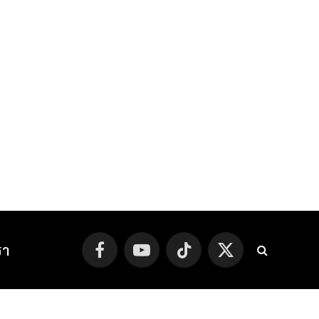
รา
Facebook
YouTube
TikTok
X
(Twitter)