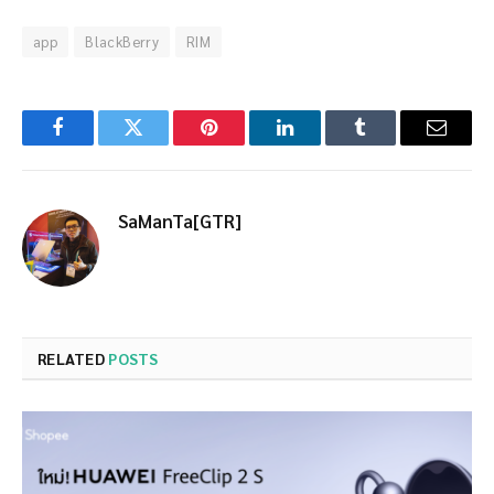
app
BlackBerry
RIM
Facebook
Twitter
Pinterest
LinkedIn
Tumblr
Email
SaManTa[GTR]
RELATED
POSTS