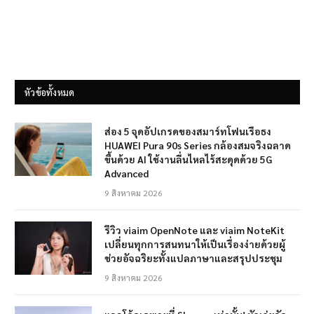
หัวข้อทั้งหมด
ส่อง 5 จุดอัปเกรดของสมาร์ทโฟนเรือธง
HUAWEI Pura 90s Series กล้องสมจริงฉลาด
ขึ้นด้วย AI ใช้งานลื่นไหลไร้สะดุดด้วย 5G
Advanced
9 สิงหาคม 2026
รีวิว viaim OpenNote และ viaim NoteKit
เปลี่ยนทุกการสนทนาให้เป็นเรื่องง่ายด้วยผู้
ช่วยอัจฉริยะทั้งแปลภาษาและสรุปประชุม
9 สิงหาคม 2026