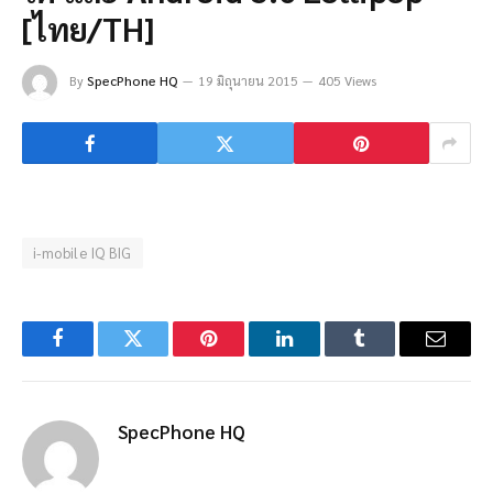
[ไทย/TH]
By
SpecPhone HQ
19 มิถุนายน 2015
405 Views
i-mobile IQ BIG
Facebook
Twitter
Pinterest
LinkedIn
Tumblr
Email
SpecPhone HQ