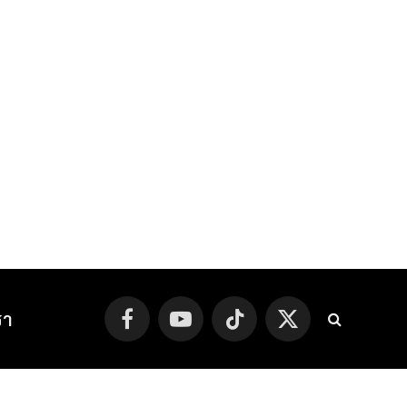
รา
Facebook
YouTube
TikTok
X
(Twitter)