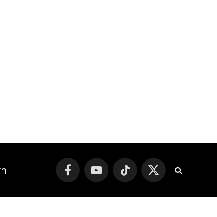
รา
Facebook
YouTube
TikTok
X
(Twitter)