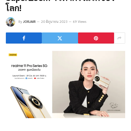
โลก!
By
JORJAIR
20 มิถุนายน 2023
69 Views