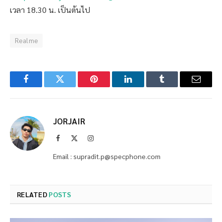
เวลา 18.30 น. เป็นต้นไป
Realme
Facebook
Twitter
Pinterest
LinkedIn
Tumblr
Email
JORJAIR
Facebook
X
Instagram
(Twitter)
Email : supradit.p@specphone.com
RELATED
POSTS