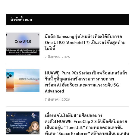
หัวข้อทั้งหมด
มือถือ Samsung รุ่นไหนบ้างที่จะได้อัปเกรด
One UI 9.0 (Android 17) เป็นเวอร์ชั่นสุดท้าย
ในปีนี้
7 สิงหาคม 2026
HUAWEI Pura 90s Series เปิดพรีออเดอร์แล้ว
วันนี้ ชูที่สุดแห่งนวัตกรรมการถ่ายภาพ
พร้อม AI อัจฉริยะและความแรงระดับ 5G
Advanced
7 สิงหาคม 2026
เมื่อเทคโนโลยีผสานศิลปะอย่าง
ลงตัว! HUAWEI FreeClip 2 S จับมือศิลปินลาย
เส้นอบอุ่น “Tum Ulit” ถ่ายทอดคอลเลกชัน
พิเศษ “Space Explorer” สลักลายเส้นบนเคสหู