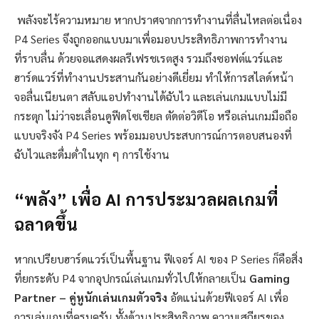
พลังจะไร้ความหมาย หากปราศจากการทำงานที่ลื่นไหลต่อเนื่อง
P4 Series จึงถูกออกแบบมาเพื่อมอบประสิทธิภาพการทำงาน
ที่ราบลื่น ด้วยจอแสดงผลรีเฟรชเรตสูง รวมถึงซอฟต์แวร์และ
ฮาร์ดแวร์ที่ทำงานประสานกันอย่างดีเยี่ยม ทำให้การสไลด์หน้า
จอลื่นเนียนตา สลับแอปทำงานได้ฉับไว และเล่นเกมแบบไม่มี
กระตุก ไม่ว่าจะเลื่อนดูฟีดโซเชียล ตัดต่อวิดีโอ หรือเล่นเกมมือถือ
แบบจริงจัง P4 Series พร้อมมอบประสบการณ์การตอบสนองที่
ฉับไวและดื่มด่ำในทุก ๆ การใช้งาน
“พลัง” เพื่อ AI การประมวลผลเกมที่
ฉลาดขึ้น
หากเปรียบฮาร์ดแวร์เป็นพื้นฐาน ฟีเจอร์ AI ของ P Series ก็คือสิ่ง
ที่ยกระดับ P4 จากอุปกรณ์เล่นเกมทั่วไปให้กลายเป็น
Gaming
Partner – คู่หูนักเล่นเกมตัวจริง
อัดแน่นด้วยฟีเจอร์ AI เพื่อ
การเล่นเกมที่ครบครัน ทั้งด้านประสิทธิภาพ ความเสถียรของ