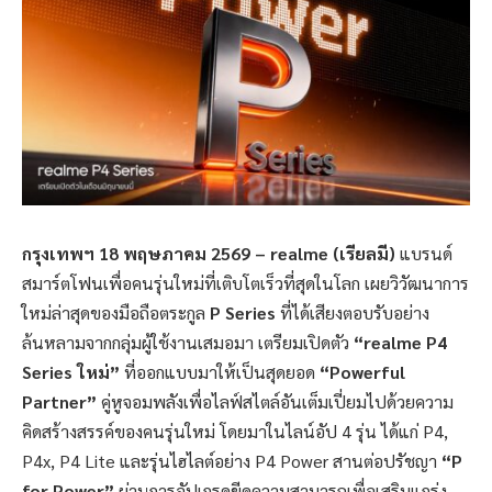
กรุงเทพฯ 18 พฤษภาคม 2569 – realme (เรียลมี)
แบรนด์
สมาร์ตโฟนเพื่อคนรุ่นใหม่ที่เติบโตเร็วที่สุดในโลก เผยวิวัฒนาการ
ใหม่ล่าสุดของมือถือตระกูล
P Series
ที่ได้เสียงตอบรับอย่าง
ล้นหลามจากกลุ่มผู้ใช้งานเสมอมา เตรียมเปิดตัว
“realme P4
Series ใหม่”
ที่ออกแบบมาให้เป็นสุดยอด
“Powerful
Partner”
คู่หูจอมพลังเพื่อไลฟ์สไตล์อันเต็มเปี่ยมไปด้วยความ
คิดสร้างสรรค์ของคนรุ่นใหม่ โดยมาในไลน์อัป 4 รุ่น ได้แก่ P4,
P4x, P4 Lite และรุ่นไฮไลต์อย่าง P4 Power สานต่อปรัชญา
“P
for Power”
ผ่านการอัปเกรดขีดความสามารถเพื่อเสริมแกร่ง