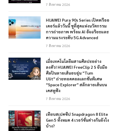
7 สิงหาคม 2026
HUAWEI Pura 90s Series เปิดพรีออ
เดอร์แล้ววันนี้ ชูที่สุดแห่งนวัตกรรม
การถ่ายภาพ พร้อม AI อัจฉริยะและ
ความแรงระดับ 5G Advanced
7 สิงหาคม 2026
เมื่อเทคโนโลยีผสานศิลปะอย่าง
ลงตัว! HUAWEI FreeClip 2 S จับมือ
ศิลปินลายเส้นอบอุ่น “Tum
Ulit” ถ่ายทอดคอลเลกชันพิเศษ
“Space Explorer” สลักลายเส้นบน
เคสหูฟัง
7 สิงหาคม 2026
เทียบสเปคชิป Snapdragon 8 Elite
Gen 5 ทั้งหมด 4 เวอร์ชั่นต่างกันยังไง
บ้าง?