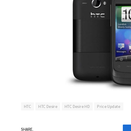
HTC
HTC Desire
HTC Desire HD
Price Update
SHARE.