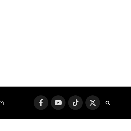
รา
Facebook
YouTube
TikTok
X
(Twitter)