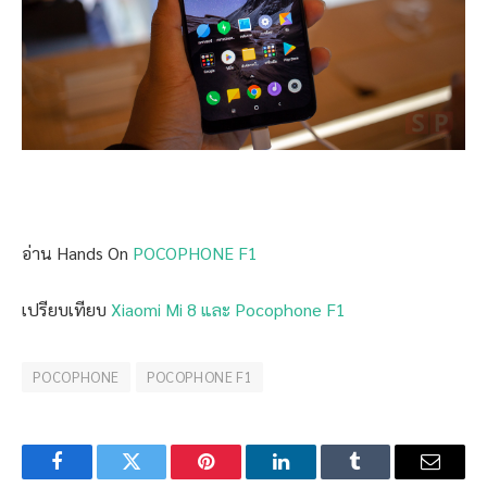
อ่าน Hands On
POCOPHONE F1
เปรียบเทียบ
Xiaomi Mi 8 และ Pocophone F1
POCOPHONE
POCOPHONE F1
Facebook
Twitter
Pinterest
LinkedIn
Tumblr
Email