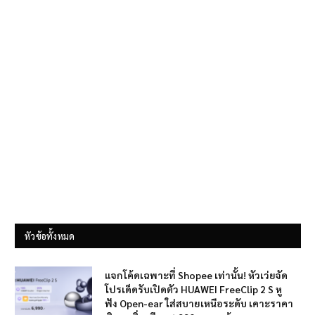
หัวข้อทั้งหมด
แจกโค้ดเฉพาะที่ Shopee เท่านั้น! หัวเว่ยจัด
โปรเด็ดรับเปิดตัว HUAWEI FreeClip 2 S หู
ฟัง Open-ear ใส่สบายเหนือระดับ เคาะราคา