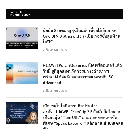
หัวข้อทั้งหมด
มือถือ Samsung รุ่นไหนบ้างที่จะได้อัปเกรด
One UI 9.0 (Android 17) เป็นเวอร์ชั่นสุดท้าย
ในปีนี้
7 สิงหาคม 2026
HUAWEI Pura 90s Series เปิดพรีออเดอร์แล้ว
วันนี้ ชูที่สุดแห่งนวัตกรรมการถ่ายภาพ
พร้อม AI อัจฉริยะและความแรงระดับ 5G
Advanced
7 สิงหาคม 2026
เมื่อเทคโนโลยีผสานศิลปะอย่าง
ลงตัว! HUAWEI FreeClip 2 S จับมือศิลปินลาย
เส้นอบอุ่น “Tum Ulit” ถ่ายทอดคอลเลกชัน
พิเศษ “Space Explorer” สลักลายเส้นบนเคสหู
ฟัง