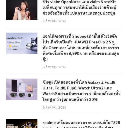
รีวิว viaim OpenNote และ viaim NoteKit
เปลี่ยนทุกการสนทนาให้เป็นเรื่องง่ายด้วยผู้
ช่วยอัจฉริยะทั้งแปลภาษาและสรุปประชุม
9 สิงหาคม 2026
แจกโค้ดเฉพาะที่ Shopee เท่านั้น! หัวเว่ยจัด
โปรเด็ดรับเปิดตัว HUAWEI FreeClip 2 S หู
ฟัง Open-ear ใส่สบายเหนือระดับ เคาะราคา
พิเศษเริ่มเพียง 6,990 บาท พร้อมของแถมสุด
คุ้ม
8 สิงหาคม 2026
ซัมซุง เปิดยอดจองทั่วโลก Galaxy Z Fold8
Ultra, Fold8, Flip8, Watch Ultra2 และ
Watch9 อย่างเป็นทางการ ว่ามียอดสั่งจองทั่ว
โลกสูงกว่ารุ่นก่อนหน้ากว่า 30%
8 สิงหาคม 2026
realme เตรียมฉลองครบรอบแบรนด์กับ “828