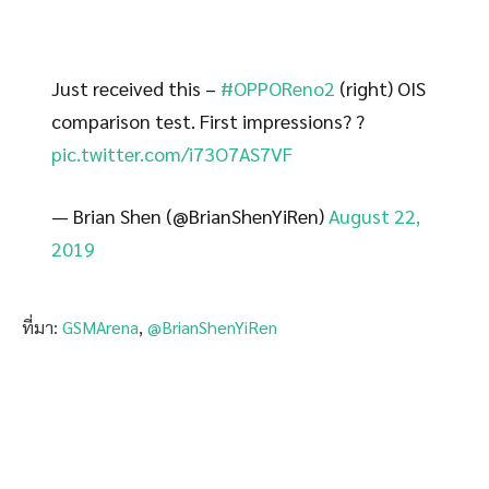
Just received this –
#OPPOReno2
(right) OIS
comparison test. First impressions? ?
pic.twitter.com/i73O7AS7VF
— Brian Shen (@BrianShenYiRen)
August 22,
2019
ที่มา:
GSMArena
,
@BrianShenYiRen