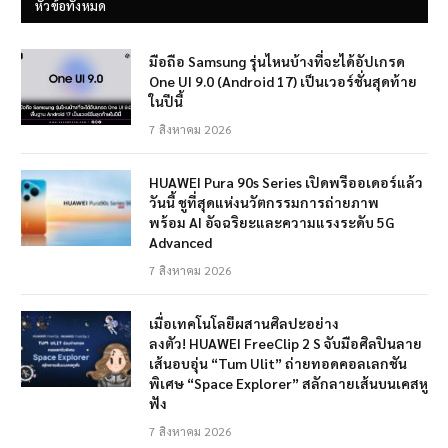
หัวข้อทั้งหมด
มือถือ Samsung รุ่นไหนบ้างที่จะได้อัปเกรด
One UI 9.0 (Android 17) เป็นเวอร์ชั่นสุดท้าย
ในปีนี้
7 สิงหาคม 2026
HUAWEI Pura 90s Series เปิดพรีออเดอร์แล้ว
วันนี้ ชูที่สุดแห่งนวัตกรรมการถ่ายภาพ
พร้อม AI อัจฉริยะและความแรงระดับ 5G
Advanced
7 สิงหาคม 2026
เมื่อเทคโนโลยีผสานศิลปะอย่าง
ลงตัว! HUAWEI FreeClip 2 S จับมือศิลปินลาย
เส้นอบอุ่น “Tum Ulit” ถ่ายทอดคอลเลกชัน
พิเศษ “Space Explorer” สลักลายเส้นบนเคสหู
ฟัง
7 สิงหาคม 2026