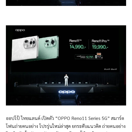
ออปโป้ ไทยแลนด์ เปิดตัว “OPPO Reno11 Series 5G” สมาร์ต
โฟนถ่ายคนอย่าง โปรรุ่นใหม่ล่าสุด ยกระดับแนวคิด ถ่ายคนอย่าง