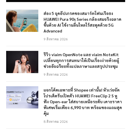
ส่อง 5 จุดอัปเกรดของสมาร์ทโฟนเรือธง
HUAWEI Pura 90s Series กล้องสมจริงฉลาด
ขึ้นด้วย AI ใช้งานลื่นไหลไร้สะดุดด้วย 5G
Advanced
9 สิงหาคม 2026
รีวิว viaim OpenNote และ viaim NoteKit
เปลี่ยนทุกการสนทนาให้เป็นเรื่องง่ายด้วยผู้
ช่วยอัจฉริยะทั้งแปลภาษาและสรุปประชุม
9 สิงหาคม 2026
แจกโค้ดเฉพาะที่ Shopee เท่านั้น! หัวเว่ยจัด
โปรเด็ดรับเปิดตัว HUAWEI FreeClip 2 S หู
ฟัง Open-ear ใส่สบายเหนือระดับ เคาะราคา
พิเศษเริ่มเพียง 6,990 บาท พร้อมของแถมสุด
คุ้ม
8 สิงหาคม 2026