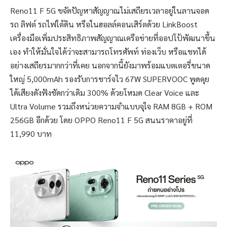
Reno11 F 5G ขจัดปัญหาสัญญาณไม่เสถียรเวลาอยู่ในลานจอด
รถ ลิฟต์ รถไฟใต้ดิน หรือในฮอลล์คอนเสิร์ตด้วย LinkBoost
เครื่องมือเพิ่มประสิทธิภาพสัญญาณเครือข่ายที่ออปโป้พัฒนาขึ้น
เอง ทำให้มั่นใจได้ว่าจะสามารถโทรศัพท์ ท่องเว็บ หรือแชทได้
อย่างเสถียรมากกว่าที่เคย นอกจากนี้ยังมาพร้อมแบตเตอรี่ขนาด
ใหญ่ 5,000mAh รองรับการชาร์จไว 67W SUPERVOOC พูดคุย
ได้เสียงดังฟังชัดกว่าเดิม 300% ด้วยโหมด Clear Voice และ
Ultra Volume รวมถึงหน่วยความจำแบบจุใจ RAM 8GB + ROM
256GB อีกด้วย โดย OPPO Reno11 F 5G สนนราคาอยู่ที่
11,990 บาท