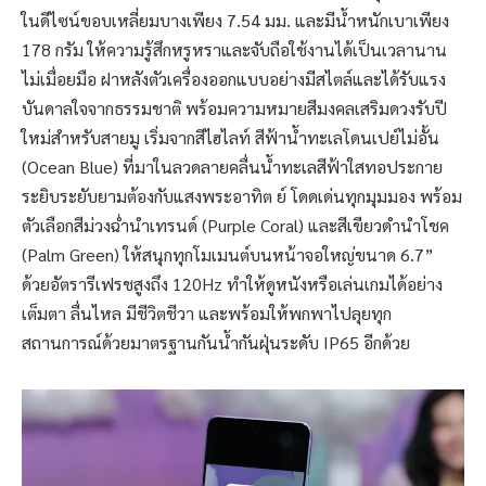
ในดีไซน์ขอบเหลี่ยมบางเพียง 7.54 มม. และมีน้ำหนักเบาเพียง
178 กรัม ให้ความรู้สึกหรูหราและจับถือใช้งานได้เป็นเวลานาน
ไม่เมื่อยมือ ฝาหลังตัวเครื่องออกแบบอย่างมีสไตล์และได้รับแรง
บันดาลใจจากธรรมชาติ พร้อมความหมายสีมงคลเสริมดวงรับปี
ใหม่สำหรับสายมู เริ่มจากสีไฮไลท์ สีฟ้าน้ำทะเลโดนเปย์ไม่อั้น
(Ocean Blue) ที่มาในลวดลายคลื่นน้ำทะเลสีฟ้าใสทอประกาย
ระยิบระยับยามต้องกับแสงพระอาทิต ย์ โดดเด่นทุกมุมมอง พร้อม
ตัวเลือกสีม่วงฉ่ำนำเทรนด์ (Purple Coral) และสีเขียวดำนำโชค
(Palm Green) ให้สนุกทุกโมเมนต์บนหน้าจอใหญ่ขนาด 6.7”
ด้วยอัตรารีเฟรชสูงถึง 120Hz ทำให้ดูหนังหรือเล่นเกมได้อย่าง
เต็มตา ลื่นไหล มีชีวิตชีวา และพร้อมให้พกพาไปลุยทุก
สถานการณ์ด้วยมาตรฐานกันน้ำกันฝุ่นระดับ IP65 อีกด้วย