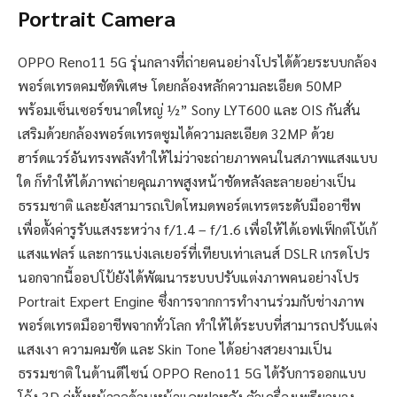
Portrait Camera
OPPO Reno11 5G รุ่นกลางที่ถ่ายคนอย่างโปรได้ด้วยระบบกล้อง
พอร์ตเทรตคมชัดพิเศษ โดยกล้องหลักความละเอียด 50MP
พร้อมเซ็นเซอร์ขนาดใหญ่ ½” Sony LYT600 และ OIS กันสั่น
เสริมด้วยกล้องพอร์ตเทรตซูมได้ความละเอียด 32MP ด้วย
ฮาร์ดแวร์อันทรงพลังทำให้ไม่ว่าจะถ่ายภาพคนในสภาพแสงแบบ
ใด ก็ทำให้ได้ภาพถ่ายคุณภาพสูงหน้าชัดหลังละลายอย่างเป็น
ธรรมชาติ และยังสามารถเปิดโหมดพอร์ตเทรตระดับมืออาชีพ
เพื่อตั้งค่ารูรับแสงระหว่าง f/1.4 – f/1.6 เพื่อให้ได้เอฟเฟ็กต์โบ้เก้
แสงแฟลร์ และการแบ่งเลเยอร์ที่เทียบเท่าเลนส์ DSLR เกรดโปร
นอกจากนี้ออปโป้ยังได้พัฒนาระบบปรับแต่งภาพคนอย่างโปร
Portrait Expert Engine ซึ่งการจากการทำงานร่วมกับช่างภาพ
พอร์ตเทรตมืออาชีพจากทั่วโลก ทำให้ได้ระบบที่สามารถปรับแต่ง
แสงเงา ความคมชัด และ Skin Tone ได้อย่างสวยงามเป็น
ธรรมชาติ ในด้านดีไซน์ OPPO Reno11 5G ได้รับการออกแบบ
โค้ง 3D คู่ทั้งหน้าจอด้านหน้าและฝาหลัง ตัวเครื่องเพรียวบาง