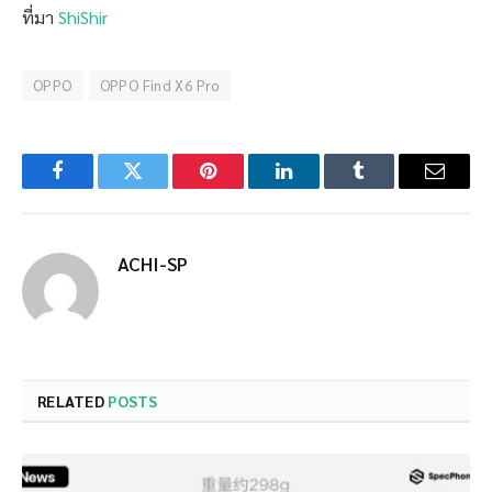
ที่มา
ShiShir
OPPO
OPPO Find X6 Pro
Facebook
Twitter
Pinterest
LinkedIn
Tumblr
Email
ACHI-SP
RELATED
POSTS