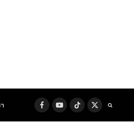
รา
Facebook
YouTube
TikTok
X
(Twitter)