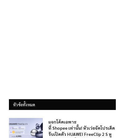
หัวข้อทั้งหมด
แจกโค้ดเฉพาะ
ที่ Shopee เท่านั้น! หัวเว่ยจัดโปรเด็ด
รับเปิดตัว HUAWEI FreeClip 2 S หู