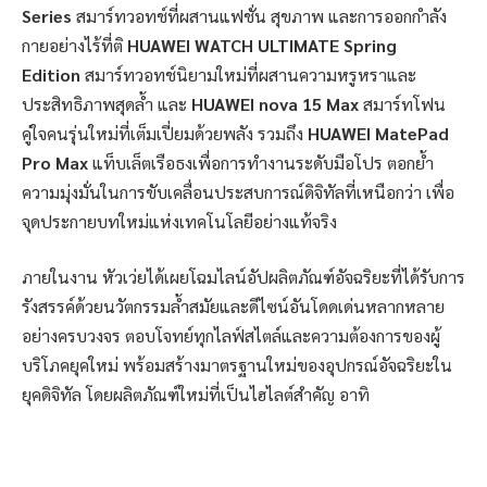
Series
สมาร์ทวอทช์ที่ผสานแฟชั่น สุขภาพ และการออกกำลัง
กายอย่างไร้ที่ติ
HUAWEI WATCH ULTIMATE Spring
Edition
สมาร์ทวอทช์นิยามใหม่ที่ผสานความหรูหราและ
ประสิทธิภาพสุดล้ำ และ
HUAWEI nova 15 Max
สมาร์ทโฟน
คู่ใจคนรุ่นใหม่ที่เต็มเปี่ยมด้วยพลัง รวมถึง
HUAWEI MatePad
Pro Max
แท็บเล็ตเรือธงเพื่อการทำงานระดับมือโปร ตอกย้ำ
ความมุ่งมั่นในการขับเคลื่อนประสบการณ์ดิจิทัลที่เหนือกว่า เพื่อ
จุดประกายบทใหม่แห่งเทคโนโลยีอย่างแท้จริง
ภายในงาน หัวเว่ยได้เผยโฉมไลน์อัปผลิตภัณฑ์อัจฉริยะที่ได้รับการ
รังสรรค์ด้วยนวัตกรรมล้ำสมัยและดีไซน์อันโดดเด่นหลากหลาย
อย่างครบวงจร ตอบโจทย์ทุกไลฟ์สไตล์และความต้องการของผู้
บริโภคยุคใหม่ พร้อมสร้างมาตรฐานใหม่ของอุปกรณ์อัจฉริยะใน
ยุคดิจิทัล โดยผลิตภัณฑ์ใหม่ที่เป็นไฮไลต์สำคัญ อาทิ