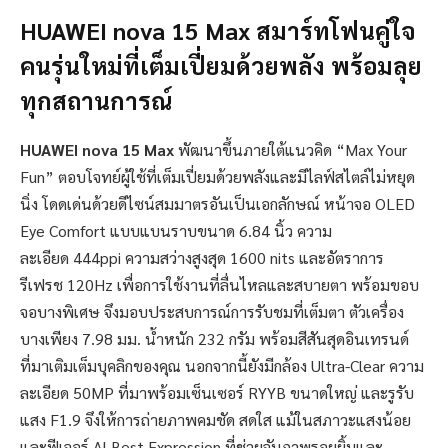
HUAWEI nova 15 Max
สมาร์ทโฟนคู่ใจ
คนรุ่นใหม่ที่เต็มเปี่ยมด้วยพลัง พร้อมลุย
ทุกสถานการณ์
HUAWEI nova 15 Max
พัฒนาขึ้นภายใต้แนวคิด “Max Your
Fun” ตอบโจทย์ผู้ใช้ที่เต็มเปี่ยมด้วยพลังและมีไลฟ์สไตล์ไม่หยุด
นิ่ง โดดเด่นด้วยดีไซน์สมมาตรอันเป็นเอกลักษณ์ หน้าจอ OLED
Eye Comfort แบบแบนราบขนาด 6.84 นิ้ว ความ
ละเอียด 444ppi ความสว่างสูงสุด 1600 nits และอัตราการ
รีเฟรช 120Hz เพื่อการใช้งานที่ลื่นไหลและสบายตา พร้อมขอบ
จอบางพิเศษ จึงมอบประสบการณ์การรับชมที่เต็มตา ตัวเครื่อง
บางเพียง 7.98 มม. น้ำหนัก 232 กรัม พร้อมสีสันสุดอินเทรนด์
ที่มาเติมเต็มบุคลิกของคุณ นอกจากนี้ยังมีกล้อง Ultra-Clear ความ
ละเอียด 50MP ที่มาพร้อมเซ็นเซอร์ RYYB ขนาดใหญ่ และรูรับ
แสง F1.9 จึงให้การถ่ายภาพคมชัด สดใส แม้ในสภาวะแสงน้อย
และฟีเจอร์ AI Best Expression ที่ช่วยจับภาพรอยยิ้มและ