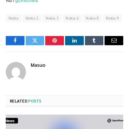
ที่มา
gizmochina
Nokia
Nokia 2
Nokia 3
Nokia 6
Nokia 8
Nokia 9
Facebook
Twitter
Pinterest
LinkedIn
Tumblr
Email
Masuo
RELATED
POSTS