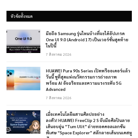
หัวข้อทั้งหมด
มือถือ Samsung รุ่นไหนบ้างที่จะได้อัปเกรด
One UI 9.0 (Android 17) เป็นเวอร์ชั่นสุดท้าย
ในปีนี้
7 สิงหาคม 2026
HUAWEI Pura 90s Series เปิดพรีออเดอร์แล้ว
วันนี้ ชูที่สุดแห่งนวัตกรรมการถ่ายภาพ
พร้อม AI อัจฉริยะและความแรงระดับ 5G
Advanced
7 สิงหาคม 2026
เมื่อเทคโนโลยีผสานศิลปะอย่าง
ลงตัว! HUAWEI FreeClip 2 S จับมือศิลปินลาย
เส้นอบอุ่น “Tum Ulit” ถ่ายทอดคอลเลกชัน
พิเศษ “Space Explorer” สลักลายเส้นบนเคสหู