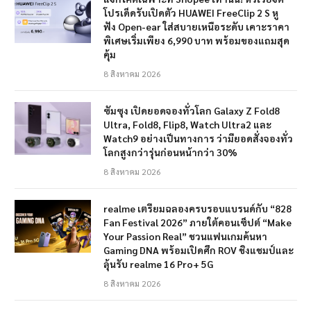
โปรเด็ดรับเปิดตัว HUAWEI FreeClip 2 S หู
ฟัง Open-ear ใส่สบายเหนือระดับ เคาะราคา
พิเศษเริ่มเพียง 6,990 บาท พร้อมของแถมสุด
คุ้ม
8 สิงหาคม 2026
ซัมซุง เปิดยอดจองทั่วโลก Galaxy Z Fold8
Ultra, Fold8, Flip8, Watch Ultra2 และ
Watch9 อย่างเป็นทางการ ว่ามียอดสั่งจองทั่ว
โลกสูงกว่ารุ่นก่อนหน้ากว่า 30%
8 สิงหาคม 2026
realme เตรียมฉลองครบรอบแบรนด์กับ “828
Fan Festival 2026” ภายใต้คอนเซ็ปต์ “Make
Your Passion Real” ชวนแฟนเกมค้นหา
Gaming DNA พร้อมเปิดศึก ROV ชิงแชมป์และ
ลุ้นรับ realme 16 Pro+ 5G
8 สิงหาคม 2026