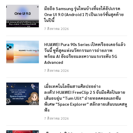
มือถือ Samsung รุ่นไหนบ้างที่จะได้อัปเกรด
One UI 9.0 (Android 17) เป็นเวอร์ชั่นสุดท้าย
ในปีนี้
7 สิงหาคม 2026
HUAWEI Pura 90s Series เปิดพรีออเดอร์แล้ว
วันนี้ ชูที่สุดแห่งนวัตกรรมการถ่ายภาพ
พร้อม AI อัจฉริยะและความแรงระดับ 5G
Advanced
7 สิงหาคม 2026
เมื่อเทคโนโลยีผสานศิลปะอย่าง
ลงตัว! HUAWEI FreeClip 2 S จับมือศิลปินลาย
เส้นอบอุ่น “Tum Ulit” ถ่ายทอดคอลเลกชัน
พิเศษ “Space Explorer” สลักลายเส้นบนเคสหู
ฟัง
7 สิงหาคม 2026