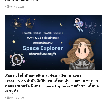
7 สิงหาคม 2026
เมื่อเทคโนโลยีผสานศิลปะอย่างลงตัว! HUAWEI
FreeClip 2 S จับมือศิลปินลายเส้นอบอุ่น “Tum Ulit” ถ่าย
ทอดคอลเลกชันพิเศษ “Space Explorer” สลักลายเส้นบน
เคสหูฟัง
7 สิงหาคม 2026