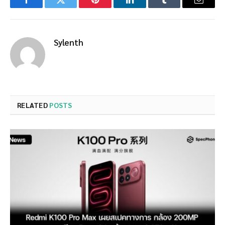
Facebook
Twitter
Pinterest
LinkedIn
Tumblr
Email
Sylenth
RELATED
POSTS