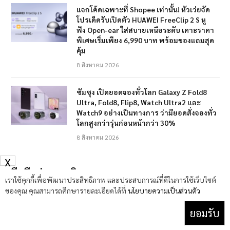
แจกโค้ดเฉพาะที่ Shopee เท่านั้น! หัวเว่ยจัด
โปรเด็ดรับเปิดตัว HUAWEI FreeClip 2 S หู
ฟัง Open-ear ใส่สบายเหนือระดับ เคาะราคา
พิเศษเริ่มเพียง 6,990 บาท พร้อมของแถมสุด
คุ้ม
8 สิงหาคม 2026
ซัมซุง เปิดยอดจองทั่วโลก Galaxy Z Fold8
Ultra, Fold8, Flip8, Watch Ultra2 และ
Watch9 อย่างเป็นทางการ ว่ามียอดสั่งจองทั่ว
โลกสูงกว่ารุ่นก่อนหน้ากว่า 30%
8 สิงหาคม 2026
X
มือถือรุ่นยอดนิยม
เราใช้คุกกี้เพื่อพัฒนาประสิทธิภาพ และประสบการณ์ที่ดีในการใช้เว็บไซต์
Honor X7
ของคุณ คุณสามารถศึกษารายละเอียดได้ที่
นโยบายความเป็นส่วนตัว
6,299 บาท
ยอมรับ
Honor X8