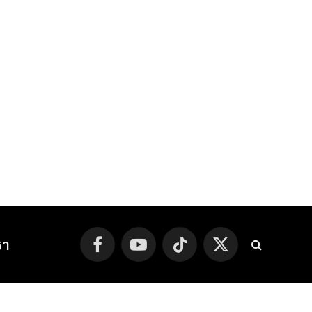
รา
Facebook
YouTube
TikTok
X
(Twitter)