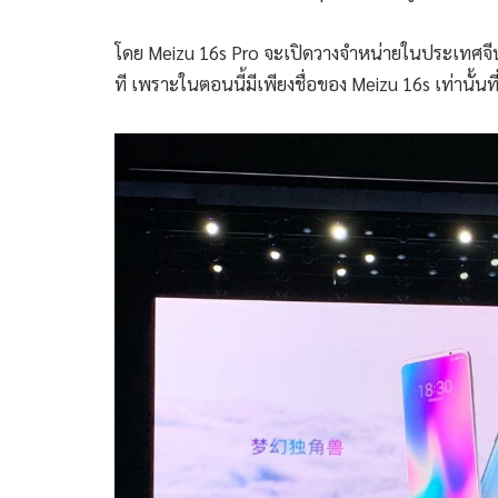
โดย Meizu 16s Pro จะเปิดวางจำหน่ายในประเทศจีนในว
ที เพราะในตอนนี้มีเพียงชื่อของ Meizu 16s เท่านั้