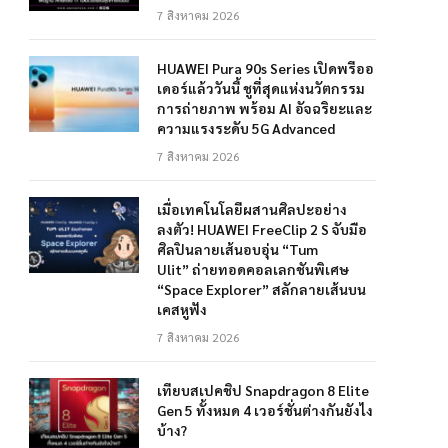
7 สิงหาคม 2026
HUAWEI Pura 90s Series เปิดพรีออ
เดอร์แล้ววันนี้ ชูที่สุดแห่งนวัตกรรม
การถ่ายภาพ พร้อม AI อัจฉริยะและ
ความแรงระดับ 5G Advanced
7 สิงหาคม 2026
เมื่อเทคโนโลยีผสานศิลปะอย่าง
ลงตัว! HUAWEI FreeClip 2 S จับมือ
ศิลปินลายเส้นอบอุ่น “Tum
Ulit” ถ่ายทอดคอลเลกชันพิเศษ
“Space Explorer” สลักลายเส้นบน
เคสหูฟัง
7 สิงหาคม 2026
เทียบสเปคชิป Snapdragon 8 Elite
Gen 5 ทั้งหมด 4 เวอร์ชั่นต่างกันยังไง
บ้าง?