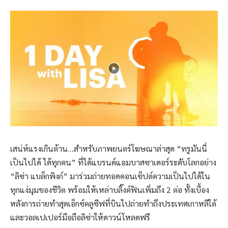
เสน่ห์แรงเกินต้าน…สำหรับภาพยนตร์โฆษณาล่าสุด “ทรูมันนี่
เป็นไปได้ ได้ทุกคน” ที่ได้แบรนด์แอมบาสซาเดอร์ระดับโลกอย่าง
“ลิซ่า แบล็กพิงก์” มาร่วมถ่ายทอดคอนเซ็ปต์ความเป็นไปได้ใน
ทุกแง่มุมของชีวิต พร้อมให้เหล่าบลิ๊งค์ฟินเพิ่มถึง 2 ต่อ ทั้งเบื้อง
หลังการถ่ายทำสุดเอ็กซ์คลูซีฟที่บินไปถ่ายทำถึงประเทศเกาหลีใต้
และวอลเปเปอร์มือถือลิซ่าให้ดาวน์โหลดฟรี