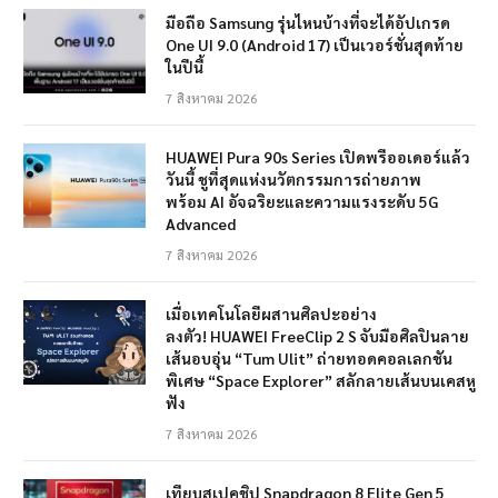
มือถือ Samsung รุ่นไหนบ้างที่จะได้อัปเกรด
One UI 9.0 (Android 17) เป็นเวอร์ชั่นสุดท้าย
ในปีนี้
7 สิงหาคม 2026
HUAWEI Pura 90s Series เปิดพรีออเดอร์แล้ว
วันนี้ ชูที่สุดแห่งนวัตกรรมการถ่ายภาพ
พร้อม AI อัจฉริยะและความแรงระดับ 5G
Advanced
7 สิงหาคม 2026
เมื่อเทคโนโลยีผสานศิลปะอย่าง
ลงตัว! HUAWEI FreeClip 2 S จับมือศิลปินลาย
เส้นอบอุ่น “Tum Ulit” ถ่ายทอดคอลเลกชัน
พิเศษ “Space Explorer” สลักลายเส้นบนเคสหู
ฟัง
7 สิงหาคม 2026
เทียบสเปคชิป Snapdragon 8 Elite Gen 5