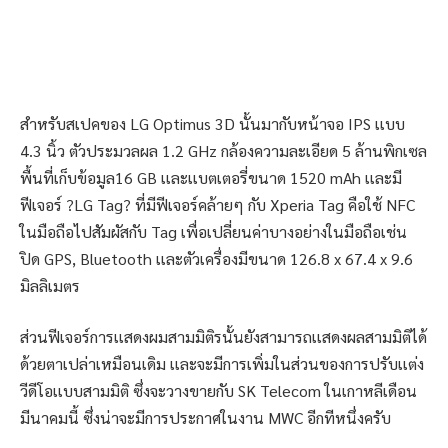
สำหรับสเปคของ LG Optimus 3D นั้นมากับหน้าจอ IPS เเบบ
4.3 นิ้ว ตัวประมวลผล 1.2 GHz กล้องความละเอียด 5 ล้านพิกเซล
พื้นที่เก็บข้อมูล16 GB เเละเเบตเตอรี่ขนาด 1520 mAh เเละมี
ฟีเจอร์ ?LG Tag? ที่มีฟีเจอร์คล้ายๆ กับ Xperia Tag คือใช้ NFC
ในมือถือไปสัมผัสกับ Tag เพื่อเปลี่ยนค่าบางอย่างในมือถือเช่น
ปิด GPS, Bluetooth เเละตัวเครื่องมีขนาด 126.8 x 67.4 x 9.6
มิลลิเมตร
ส่วนฟีเจอร์การเเสดงผมสามมิติรนั้นยังสามารถเเสดงผลสามมิติได้
ด้วยตาเปล่าเหมือนเดิม เเละจะมีการเพิ่มในส่วนของการปรับเเต่ง
วีดีโอเเบบสามมิติ ซึ่งจะวางขายกับ SK Telecom ในเกาหลีเดือน
มีนาคมนี้ ซึ่งน่าจะมีการประกาศในงาน MWC อีกทีหนึ่งครับ