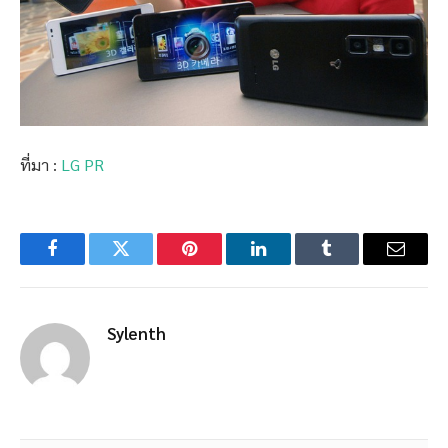
ที่มา :
LG PR
Facebook
Twitter
Pinterest
LinkedIn
Tumblr
Email
Sylenth