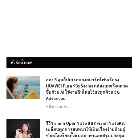
หัวข้อทั้งหมด
ส่อง 5 จุดอัปเกรดของสมาร์ทโฟนเรือธง
HUAWEI Pura 90s Series กล้องสมจริงฉลาด
ขึ้นด้วย AI ใช้งานลื่นไหลไร้สะดุดด้วย 5G
Advanced
9 สิงหาคม 2026
รีวิว viaim OpenNote และ viaim NoteKit
เปลี่ยนทุกการสนทนาให้เป็นเรื่องง่ายด้วยผู้
ช่วยอัจฉริยะทั้งแปลภาษาและสรุปประชุม