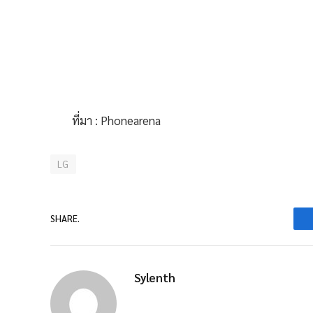
ที่มา : Phonearena
LG
SHARE.
Sylenth