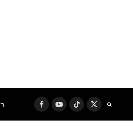
รา
Facebook
YouTube
TikTok
X
(Twitter)