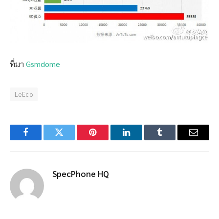
ที่มา
Gsmdome
LeEco
Facebook
Twitter
Pinterest
LinkedIn
Tumblr
Email
SpecPhone HQ