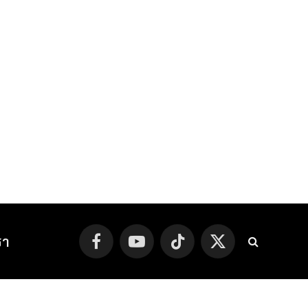
รา
Facebook
YouTube
TikTok
X
(Twitter)