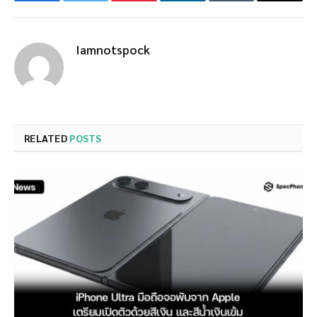
Facebook
Twitter
Pinterest
LinkedIn
Tumblr
Email
Iamnotspock
RELATED
POSTS