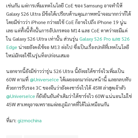
เช่นกัน แต่การเพิ่มเทคโนโลยี CoE ของ Samsung อาจทำให้
Galaxy S26 Ultra มีข้อได้เปรียบด้านคุณภาพหน้าจอมากกว่าก็ได้
โดยมีข่าวว่า iPhone กว่าจะใช้ CoE ก็อาจไปถึง iPhone 19 นู่น
เลย แต่ทั้งนี้ทั้งนั้นการอัปเกรดจอ M14 และ CoE คาดว่าจะมีแค่
ใน Galaxy S26 Ultra เท่านั้น ส่วนรุ่น
Galaxy S26 Pro และ S26
Edge
น่าจะยังคงใช้จอ M13 ต่อไป ซึ่งเป็นเรื่องปกติที่เทคโนโลยี
ใหม่มักจะใช้ในรุ่นท็อปก่อนเสมอ
นอกจากนี้ยังมีข่าวว่ารุ่น S26 Ultra นี้ยังจะได้ชาร์จไวเพิ่มเป็น
60W ตามที่
@UniverseIce
ได้เผยออกมาก่อนหน้านี้ และกลบทับ
ด้วยการรับรอง 3C ของจีนว่ายังคงชาร์จไวได้ 45W ล่าสุดเจ้าตัว
@UniverseIce
ก็ยังยืนยันคำเดิมว่าได้ชาร์จไว 60W แน่นอนไม่ใช่
45W สาเหตุอาจเพราะแต่ละภูมิภาคที่ได้ไม่เหมือนกัน
ที่มา:
gizmochina