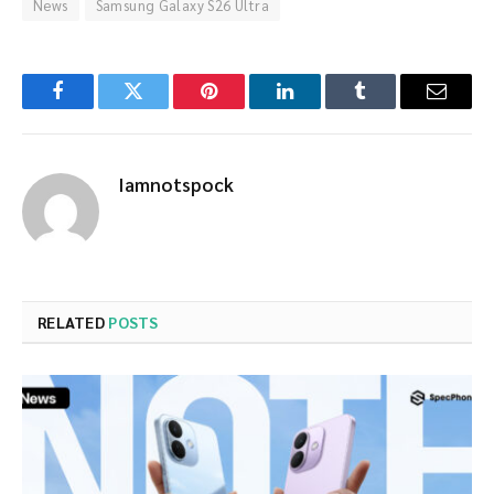
News
Samsung Galaxy S26 Ultra
Facebook
Twitter
Pinterest
LinkedIn
Tumblr
Email
Iamnotspock
RELATED
POSTS