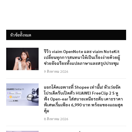
หัวข้อทั้งหมด
รีวิว viaim OpenNote และ viaim NoteKit
เปลี่ยนทุกการสนทนาให้เป็นเรื่องง่ายด้วยผู้
ช่วยอัจฉริยะทั้งแปลภาษาและสรุปประชุม
9 สิงหาคม 2026
แจกโค้ดเฉพาะที่ Shopee เท่านั้น! หัวเว่ยจัด
โปรเด็ดรับเปิดตัว HUAWEI FreeClip 2 S หู
ฟัง Open-ear ใส่สบายเหนือระดับ เคาะราคา
พิเศษเริ่มเพียง 6,990 บาท พร้อมของแถมสุด
คุ้ม
8 สิงหาคม 2026