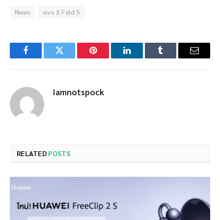
News
vivo X Fold 5
Facebook
Twitter
Pinterest
LinkedIn
Tumblr
Email
Iamnotspock
RELATED
POSTS