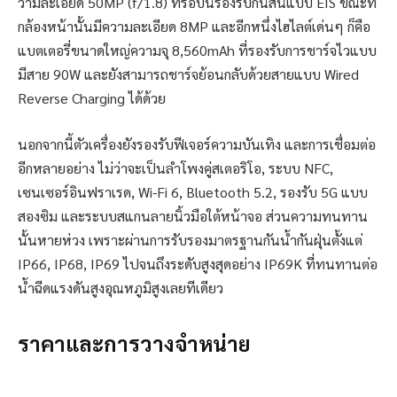
วามละเอียด 50MP (f/1.8) ที่รอบนี้รองรับกันสั่นแบบ EIS ขณะที่
กล้องหน้านั้นมีความละเอียด 8MP และอีกหนึ่งไฮไลต์เด่นๆ ก็คือ
แบตเตอรี่ขนาดใหญ่ความจุ 8,560mAh ที่รองรับการชาร์จไวแบบ
มีสาย 90W และยังสามารถชาร์จย้อนกลับด้วยสายแบบ Wired
Reverse Charging ได้ด้วย
นอกจากนี้ตัวเครื่องยังรองรับฟีเจอร์ความบันเทิง และการเชื่อมต่อ
อีกหลายอย่าง ไม่ว่าจะเป็นลำโพงคู่สเตอริโอ, ระบบ NFC,
เซนเซอร์อินฟราเรด, Wi-Fi 6, Bluetooth 5.2, รองรับ 5G แบบ
สองซิม และระบบสแกนลายนิ้วมือใต้หน้าจอ ส่วนความทนทาน
นั้นหายห่วง เพราะผ่านการรับรองมาตรฐานกันน้ำกันฝุ่นตั้งแต่
IP66, IP68, IP69 ไปจนถึงระดับสูงสุดอย่าง IP69K ที่ทนทานต่อ
น้ำฉีดแรงดันสูงอุณหภูมิสูงเลยทีเดียว
ราคาและการวางจำหน่าย