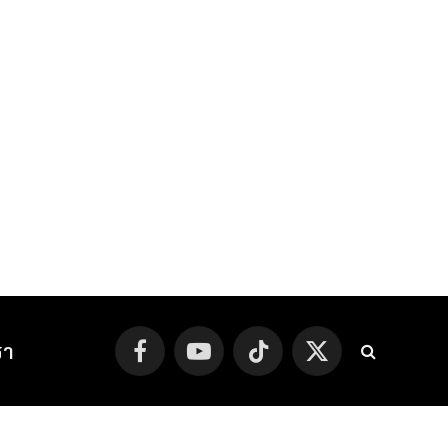
รา
Facebook
YouTube
TikTok
X
(Twitter)