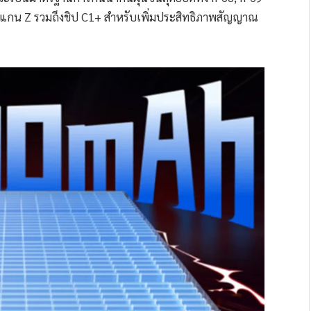
บแกน Z รวมถึงชิป C1+ สำหรับเพิ่มประสิทธิภาพสัญญาณ