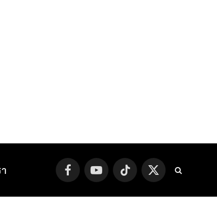
รา
Facebook
YouTube
TikTok
X
(Twitter)