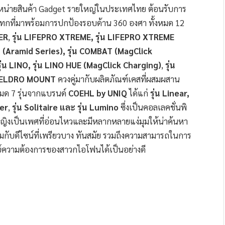
ำหน่ายสินค้า Gadget รายใหญ่ในประเทศไทย ต้อนรับการ
ทกที่มาพร้อมการปกป้องรอบด้าน 360 องศา ทั้งหมด 12
ER
,
รุ่น
LIFEPRO XTREME,
รุ่น
LIFEPRO XTREME
(Aramid Series), รุ่น COMBAT (MagClick
ุ่น
LINO, รุ่น LINO HUE (MagClick Charging)
,
รุ่น
 HELDRO MOUNT
ควงคู่มากับผลิตภัณฑ์เคสที่ผสมผสาน
หมด 7 รุ่นจากแบรนด์
COEHL by UNIQ
ได้แก่
รุ่น
Linear,
er
,
รุ่น
Solitaire
และ
รุ่น
Lumino
ซึ่งเป็นคอลเลคชั่นพิ
หญิงเป็นเพศที่อ่อนไหวและมีหลากหลายแง่มุมให้น่าค้นหา
้อมกับดีไซน์ที่เพรียวบาง ทันสมัย รวมถึงความสามารถในการ
์ความต้องการของสาวกไอโฟนได้เป็นอย่างดี