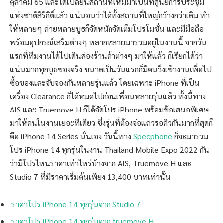
ตุลาคม 65 และได้เปลี่ยนสถานที่ใหม่มาเป็นที่ศูนย์การประชุม
แห่งชาติสิริกิติ์แล้ว แน่นอนว่าได้ทั้งสถานที่ใหญ่กว้างกว่าเดิม ทำ
ให้หลายๆ ค่ายหลายบูธก็จัดหนักจัดเต็มโปรโมชั่น และมีมือถือ
พร้อมอุปกรณ์เสริมต่างๆ หลากหลายมารวมอยู่ในงานนี้ จากวัน
แรกที่ทีมงานได้ไปเดินส่องร้านค้าต่างๆ มาให้แล้ว ก็เรียกได้ว่า
แน่นมากทุกบูธของจริง ขนาดเป็นวันแรกก็มีคนวิ่งเข้างานเพื่อไป
ซื้อของและจับจองกันหลายรุ่นแล้ว โดยเฉพาะ iPhone ที่เป็น
เครื่อง Clearance ก็ได้หมดไปก่อนเพื่อนหลายรุ่นแล้ว ทั้งนี้ทาง
AIS และ Truemove H ก็ได้จัดโปร iPhone พร้อมข้อเสนอพิเศษ
มาให้คนในงานเยอะทีเดียว ซึ่งรุ่นที่ต้องจ่อแถวรอคิวกันมากที่สุดก็
คือ iPhone 14 Series นั่นเอง วันนี้ทาง
Specphone
ก็จะมารวม
โปร iPhone 14 ทุกรุ่นในงาน Thailand Mobile Expo 2022 กัน
ว่ามีโปรไหนราคาเท่าไหร่บ้างจาก AIS, Truemove H และ
Studio 7 ที่มีราคาเริ่มต้นเพียง 13,400 บาทเท่านั้น
ราคาโปร iPhone 14 ทุกรุ่นจาก Studio 7
ราคาโปร iPhone 14 ทุกรุ่นจาก truemove H