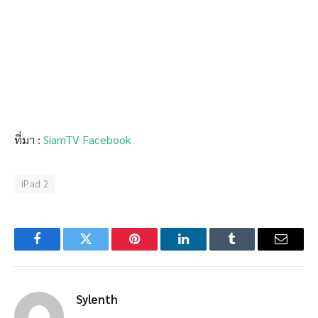
ที่มา :
SiamTV Facebook
iPad 2
Facebook
Twitter
Pinterest
LinkedIn
Tumblr
Email
Sylenth