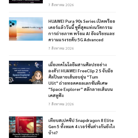
7 สิงหาคม 2026
HUAWEI Pura 90s Series เปิดพรีออ
เดอร์แล้ววันนี้ ชูที่สุดแห่งนวัตกรรม
การถ่ายภาพ พร้อม AI อัจฉริยะและ
ความแรงระดับ 5G Advanced
7 สิงหาคม 2026
เมื่อเทคโนโลยีผสานศิลปะอย่าง
ลงตัว! HUAWEI FreeClip 2 S จับมือ
ศิลปินลายเส้นอบอุ่น “Tum
Ulit” ถ่ายทอดคอลเลกชันพิเศษ
“Space Explorer” สลักลายเส้นบน
เคสหูฟัง
7 สิงหาคม 2026
เทียบสเปคชิป Snapdragon 8 Elite
Gen 5 ทั้งหมด 4 เวอร์ชั่นต่างกันยังไง
บ้าง?