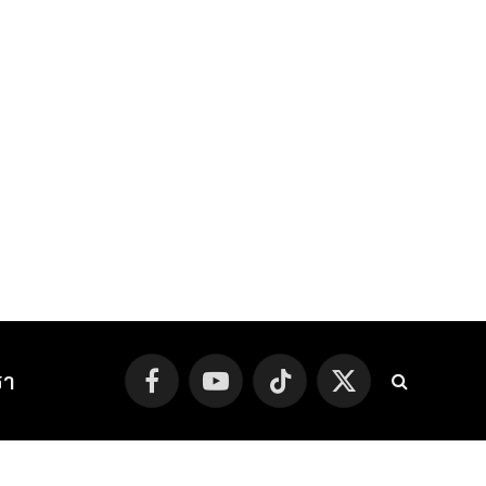
รา
Facebook
YouTube
TikTok
X
(Twitter)