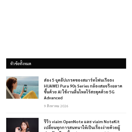
หัวข้อทั้งหมด
ส่อง 5 จุดอัปเกรดของสมาร์ทโฟนเรือธง
HUAWEI Pura 90s Series กล้องสมจริงฉลาด
ขึ้นด้วย AI ใช้งานลื่นไหลไร้สะดุดด้วย 5G
Advanced
9 สิงหาคม 2026
รีวิว viaim OpenNote และ viaim NoteKit
เปลี่ยนทุกการสนทนาให้เป็นเรื่องง่ายด้วยผู้