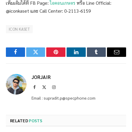
เพิ่มเติมได้ที่ FB Page:
ไอคอนเกษตร
หรือ Line Official:
@iconkaset และ Call Center: 0-2113-6159
ICON KASET
Facebook
Twitter
Pinterest
LinkedIn
Tumblr
Email
JORJAIR
Facebook
X
Instagram
(Twitter)
Email : supradit.p@specphone.com
RELATED
POSTS