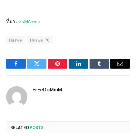
ที่มา :
GSMArena
Huawei
Huawei P8
Facebook
Twitter
Pinterest
LinkedIn
Tumblr
Email
FrEeDoMmM
RELATED
POSTS