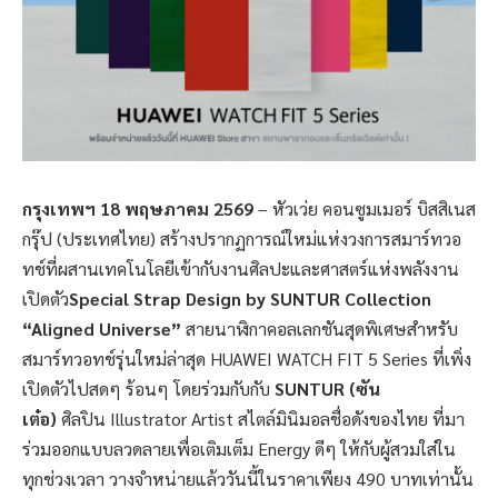
กรุงเทพฯ
18 พฤษภาคม 2569
– หัวเว่ย คอนซูมเมอร์ บิสสิเนส
กรุ๊ป (ประเทศไทย) สร้างปรากฏการณ์ใหม่แห่งวงการสมาร์ทวอ
ทช์ที่ผสานเทคโนโลยีเข้ากับงานศิลปะและศาสตร์แห่งพลังงาน
เปิดตัว
Special Strap Design by SUNTUR Collection
“Aligned Universe”
สายนาฬิกาคอลเลกชันสุดพิเศษสำหรับ
สมาร์ทวอทช์รุ่นใหม่ล่าสุด HUAWEI WATCH FIT 5 Series ที่เพิ่ง
เปิดตัวไปสดๆ ร้อนๆ โดยร่วมกับกับ
SUNTUR (ซัน
เต๋อ)
ศิลปิน Illustrator Artist สไตล์มินิมอลชื่อดังของไทย ที่มา
ร่วมออกแบบลวดลายเพื่อเติมเต็ม Energy ดีๆ ให้กับผู้สวมใส่ใน
ทุกช่วงเวลา วางจำหน่ายแล้ววันนี้ในราคาเพียง 490 บาทเท่านั้น