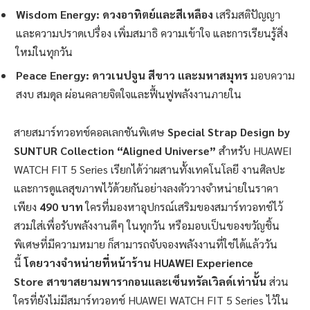
Wisdom Energy: ดวงอาทิตย์และสีเหลือง
เสริมสติปัญญา
และความปราดเปรื่อง เพิ่มสมาธิ ความเข้าใจ และการเรียนรู้สิ่ง
ใหม่ในทุกวัน
Peace Energy: ดาวเนปจูน สีขาว และมหาสมุทร
มอบความ
สงบ สมดุล ผ่อนคลายจิตใจและฟื้นฟูพลังงานภายใน
สายสมาร์ทวอทช์คอลเลกชันพิเศษ
Special Strap Design by
SUNTUR Collection “Aligned Universe”
สำหรับ HUAWEI
WATCH FIT 5 Series เรียกได้ว่าผสานทั้งเทคโนโลยี งานศิลปะ
และการดูแลสุขภาพไว้ด้วยกันอย่างลงตัววางจำหน่ายในราคา
เพียง
490 บาท
ใครที่มองหาอุปกรณ์เสริมของสมาร์ทวอทช์ไว้
สวมใส่เพื่อรับพลังงานดีๆ ในทุกวัน หรือมอบเป็นของขวัญชิ้น
พิเศษที่มีความหมาย ก็สามารถจับจองพลังงานที่ใช่ได้แล้ววัน
นี้
โดยวางจำหน่ายที่หน้าร้าน
HUAWEI Experience
Store สาขาสยามพารากอนและเซ็นทรัลเวิลด์เท่านั้น
ส่วน
ใครที่ยังไม่มีสมาร์ทวอทช์ HUAWEI WATCH FIT 5 Series ไว้ใน