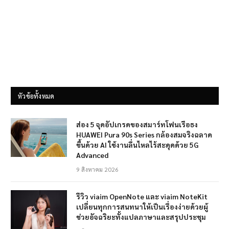
หัวข้อทั้งหมด
ส่อง 5 จุดอัปเกรดของสมาร์ทโฟนเรือธง
HUAWEI Pura 90s Series กล้องสมจริงฉลาด
ขึ้นด้วย AI ใช้งานลื่นไหลไร้สะดุดด้วย 5G
Advanced
9 สิงหาคม 2026
รีวิว viaim OpenNote และ viaim NoteKit
เปลี่ยนทุกการสนทนาให้เป็นเรื่องง่ายด้วยผู้
ช่วยอัจฉริยะทั้งแปลภาษาและสรุปประชุม