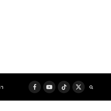
รา
Facebook
YouTube
TikTok
X
(Twitter)