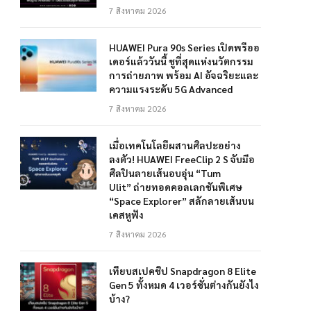
7 สิงหาคม 2026
HUAWEI Pura 90s Series เปิดพรีออ
เดอร์แล้ววันนี้ ชูที่สุดแห่งนวัตกรรม
การถ่ายภาพ พร้อม AI อัจฉริยะและ
ความแรงระดับ 5G Advanced
7 สิงหาคม 2026
เมื่อเทคโนโลยีผสานศิลปะอย่าง
ลงตัว! HUAWEI FreeClip 2 S จับมือ
ศิลปินลายเส้นอบอุ่น “Tum
Ulit” ถ่ายทอดคอลเลกชันพิเศษ
“Space Explorer” สลักลายเส้นบน
เคสหูฟัง
7 สิงหาคม 2026
เทียบสเปคชิป Snapdragon 8 Elite
Gen 5 ทั้งหมด 4 เวอร์ชั่นต่างกันยังไง
บ้าง?