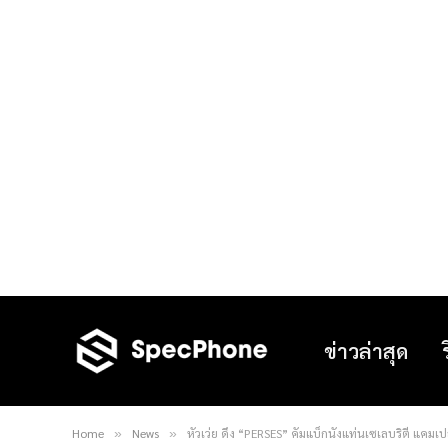
ข่าวล่าสุด
Home
News
หัวเว่ย ดึง “PERSES” คัมแบ็กนั่งแท่นเซเลบริตี้ แคมเ
»
»