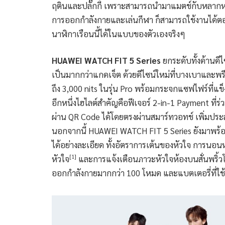
ฤตินและปลั๊กกี้ เพราะสามารถนำมาแมตช์กับหลากหลา
การออกกำลังกายและเล่นกีฬา ก็สามารถใช้งานได้ต
นาฬิกาเรือนนี้ได้ในแบบของตัวเองจริงๆ
HUAWEI WATCH FIT 5 Series
ยกระดับทั้งด้านดี
เป็นมากกว่าแกดเจ็ต ด้วยดีไซน์ใหม่ที่บางเบาและพรีเ
ถึง 3,000 nits ในรุ่น Pro พร้อมกระจกแซฟไฟร์ที่
อีกหนึ่งไฮไลต์สำคัญคือฟีเจอร์ 2-in-1 Payment ที่
ผ่าน QR Code ได้โดยตรงผ่านสมาร์ทวอทช์ เพิ่มประส
นอกจากนี้ HUAWEI WATCH FIT 5 Series ยังมาพร้
ได้อย่างละเอียด ทั้งอัตราการเต้นของหัวใจ การนอนห
[1]
หัวใจ
และการแจ้งเตือนภาวะหัวใจห้องบนสั่นพริ้วโ
ออกกำลังกายมากกว่า 100 โหมด และแบตเตอรี่ที่ใช้ง