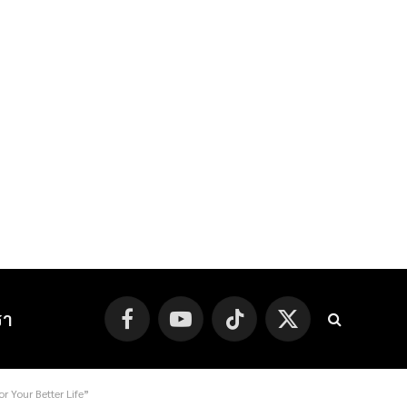
รา
Facebook
YouTube
TikTok
X
(Twitter)
or Your Better Life”