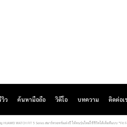
รีวิว
ค้นหามือถือ
วิดีโอ
บทความ
ติดต่อเ
ปญ HUAWEI WATCH FIT 5 Series สมาร์ทวอทช์แห่งปี ให้คนรุ่นใหม่ใช้ชีวิตได้เต็มที่แบบ “Fit F