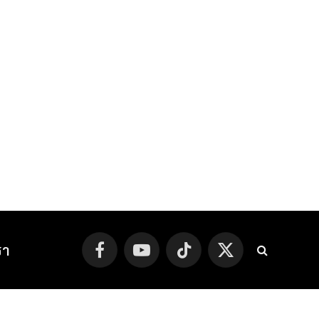
รา
Facebook
YouTube
TikTok
X
(Twitter)