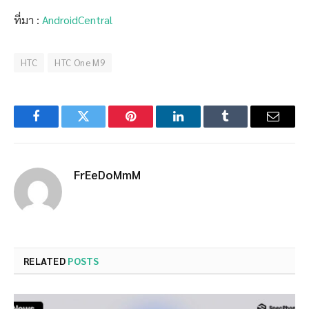
ที่มา :
AndroidCentral
HTC
HTC One M9
Facebook
Twitter
Pinterest
LinkedIn
Tumblr
Email
FrEeDoMmM
RELATED
POSTS