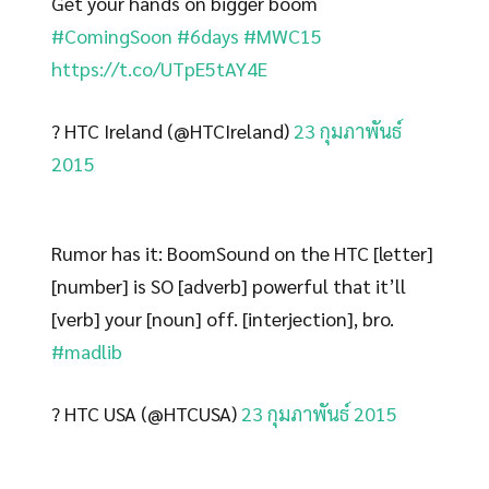
Get your hands on bigger boom
#ComingSoon
#6days
#MWC15
https://t.co/UTpE5tAY4E
? HTC Ireland (@HTCIreland)
23 กุมภาพันธ์
2015
Rumor has it: BoomSound on the HTC [letter]
[number] is SO [adverb] powerful that it’ll
[verb] your [noun] off. [interjection], bro.
#madlib
? HTC USA (@HTCUSA)
23 กุมภาพันธ์ 2015