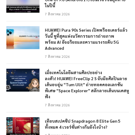
ในปีนี้
7 สิงหาคม 2026
HUAWEI Pura 90s Series เปิดพรีออเดอร์แล้ว
วันนี้ ชูที่สุดแห่งนวัตกรรมการถ่ายภาพ
พร้อม AI อัจฉริยะและความแรงระดับ 5G
Advanced
7 สิงหาคม 2026
เมื่อเทคโนโลยีผสานศิลปะอย่าง
ลงตัว! HUAWEI FreeClip 2 S จับมือศิลปินลาย
เส้นอบอุ่น “Tum Ulit” ถ่ายทอดคอลเลกชัน
พิเศษ “Space Explorer” สลักลายเส้นบนเคสหู
ฟัง
7 สิงหาคม 2026
เทียบสเปคชิป Snapdragon 8 Elite Gen 5
ทั้งหมด 4 เวอร์ชั่นต่างกันยังไงบ้าง?